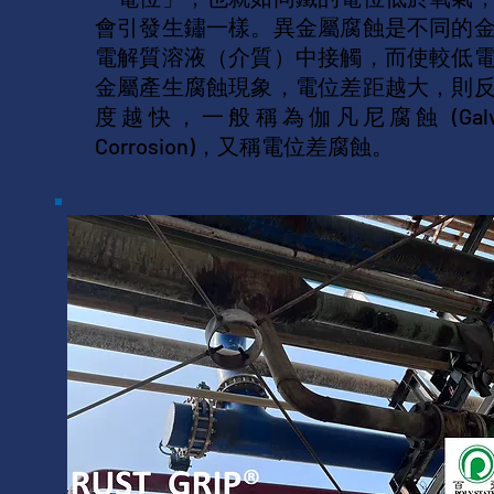
會引發生鏽一樣。
異金屬腐蝕是不同的
電解質溶液（介質）中接觸，而使較低
金屬產生腐蝕現象，電位差距越大，則
度越快，一般稱為伽凡尼腐蝕 (Galva
Corrosion)，又稱電位差腐蝕。