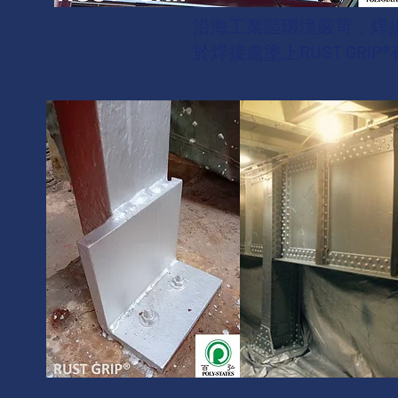
​沿海工業區環境嚴苛，焊
​於焊接處塗上RUST GRIP
®