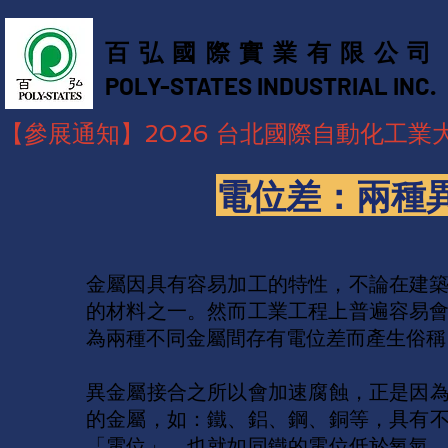
百弘國際實業有限公司
POLY-STATES INDUSTRIAL INC. ​
【參展通知】2026 台北國際自動化工業大展，
電位差：兩種
金屬因具有容易加工的特性，不論在建
的材料之一。然而工業工程上普遍容易
為兩種不同金屬間存有電位差而產生俗稱
異金屬接合之所以會加速腐蝕，正是因
的金屬，如：鐵、鋁、鋼、銅等，具有
「電位」，也就如同鐵的電位低於氧氣